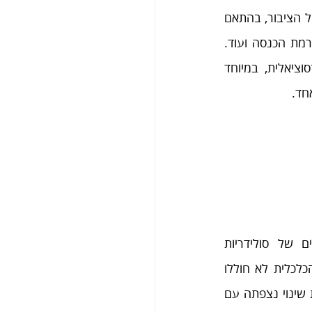
ישנם הבדלים משמעותיים בדפוסי התרומה וההתנדבות של הציבור, בהתאם 
למאפיינים סוציו־דמוגרפיים: על בסיס לאום, רמת דתיות, רמת הכנסה ועוד. 
משבר מגפת הקורונה הביא לצמצום בהתנהגות הפרו־סוציאלית, במיוחד 
חד.
ממצאי הסדרה העיתית מעלים חשש ביחס להיבטים של סולידריות 
חברתית. כך משום שהקלת הסגרים וחידוש הפעילות הכלכלית לא חוללו 
שינויים משמעותיים בהיקפי התרומה וההתנדבות; מגמת שינוי נצפתה עם 