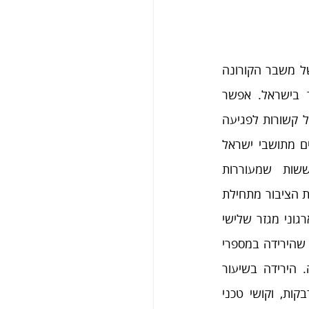
ממצאי הסדרה העיתית מצביעים על כך שהתפרצותו של משבר הקורונה 
הביאה לפגיעה בהתנהגות הפילנתרופית של הציבור בישראל. אפשר 
לשער שהסיבות לירידות בתרומה בקרב הציבור בישראל קשורות לפגיעה 
ממשית או לחשש מפני פגיעה במצב הכלכלי של רבים מתושבי ישראל 
עקב משבר הקורונה, ובזהירות המתחייבת מהחששות שמעוררות 
אי־הוודאות הכלכלית ונבואות הזעם הכלכליות שמלוות את הציבור מתחילת 
המשבר. היות שמאז תחילת המשבר מספר גדול של ארגוני מגזר שלישי 
הפסיקו את פעילותם או צמצמו אותה משמעותית, ייתכן שהירידה במספרי 
התורמים קשורה גם לצמצום במאמצים לגיוס התרומות מצד הארגונים שנותרו בזירה. הירידה בשיעור 
ההתנדבות גם היא מושפעת מגורמים אלו, אך לכך נוספים גורמים כמו החשש מהידבקות, וקושי טכני 