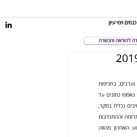
כנסים וימי עיון
 והתנדבות של יחידים בישראל (2019-
סדרת מחקרים זו עוסקת בחקר ההתנהגות הפרו־סוציאלית של יחידים בישראל, יהודים וערבים, בתכיפות 
שבועית,  למשך 22 שבועות, החל בדצמבר 2018 ועד ספטמבר 2020. במסגרת המחקר נאספו נתונים על 
בסיס שבועי במשך 88 שבועות. שש שאלות אודות דפוסי התרומה וההתנדבות של המשיבים נכללו בסקר, 
כאשר בכל שבוע נשאלו 4 מתוכן באופן מתחלף. המשיבים לסקר נשאלו אודות דפוסי התרומה וההתנדבות 
שלהם בשבוע שקדם ליום הסקר. הצגת שאלות אודות תרומה או התנדבות מהשבוע האחרון מהווה 