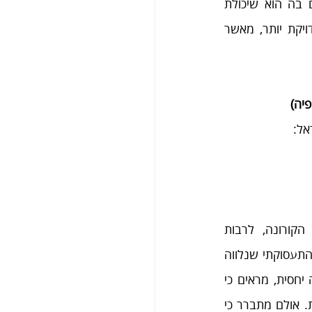
מתודולוגיה יוצאת דופן, בהקשר של התנהגות פרו־סוציאלית. היתרון המשמעותי הגלום בה הוא שיכולת 
ההיזכרות של הפרט המשיב על מעשיו בהקשר זה בשבוע האחרון טובה, מהימנה ומדויקת יותר, מאשר 
פיה)
אל:
הדו"ח מתמקד בבחינת ההשפעות של משבר מגפת הקורונה, לרבות 
ההגבלות שהוטלו במהלכו על הציבור, והמשבר הכלכלי והתעסוקתי שנלווה 
אליו. הממצאים אודות שנת 2019, שהיא שנה של שגרה יחסית, מראים כי 
דפוסי התרומה וההתנדבות של ישראלים הם יציבים יחסית. אולם מתברר כי 