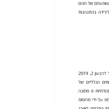
בהתנדבות שנובע מהנחיות הריחוק הפיזי. מעניין להבחין כי השפעת הקורונה גוברת על השפעתם של חגים 
ובחירות. ניתן לומר כי "פיקוח קורונה" דוחה תרומה. מבחינת ארגוני המגזר השלישי, לירידה בהתנהגות 
ממצאי הסדרה העיתית של תרומות של יחידים בישראל לרבעון 2, 2019 
מצביעים על שלושה ממצאים בולטים. ראשית, הדפוסים הכלליים של 
התרומות בישראל מאופיינים לכאורה בתנודתיות, אך תנודתיות זו מתונה 
יחסית, בפרט כאשר לוקחים בחשבון את ההטיה שנגרמת על-ידי תרומות 
קיצוניות בגודלן. למעשה אם כן, ישנה יציבות רבה בדפוסי התרומה לאורך 