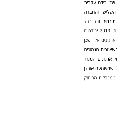
תחילת הקיץ בלבד. לצד זאת, נמשכת המגמה הכללית של ירידה עקבית 
בשיעורי התורמים ובסכומי התרומות לארגוני המגזר השלישי והחברה 
האזרחית. מדובר למעשה בירידה של 19% בשיעור התורמים ובד בבד 
בירידה של 12% בסכומי התרומה, בהשוואה לנתוני שנת .2019 ירידה זו 
מעוררת דאגה ממשית באשר לעמידותם הפיננסית של ארגונים אלו, שכן 
היא מייצגת הפחתה של מאות מיליוני ₪ בהכנסות הכוללות של הארגונים החברתיים. השיעורים הנמוכים 
והיציבים בהתנדבות של הציבור בארגונים מהווים גם הם איום על היציבות והקיימות של ארגונים המגזר 
השלישי. הנתונים מעידים על ירידה של 36% בהיקף ההתנדבות בהשוואה לשנת ,2019 שמשמעה אובדן 
של מאות אלפי מתנדבים. גם אם לוקחים בחשבון את הצמצום בפעילות שנובע בהכרח ממגבלות הריחוק 