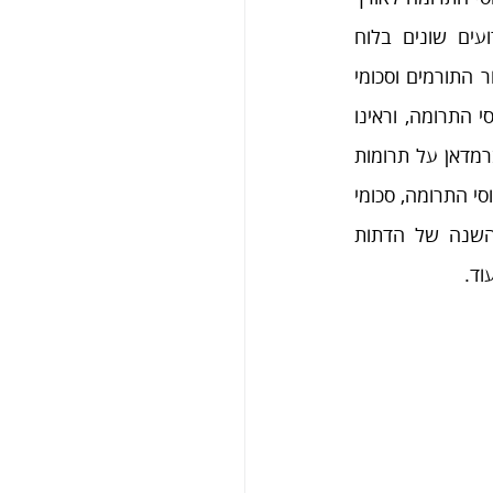
התקופה. שנית, למרות היציבות האמורה לעיל, לאירועים שונים בלוח 
השנה ישנה השפעה ברורה על דפוסי התרומה – שיעור התורמים וסכומי 
התרומה. בדו"ח זה התייחסנו להשפעת החגים על דפוסי התרומה, וראינו 
כי לחגים ישנה השפעה, בהתאם לאופיו של החג, כמו למשל הדגש שניתן בחג הפסח וברמדאן על תרומות 
בתחום המזון. שלישית, להבדלים בין האוכלוסיות היהודית והערבית יש ביטויים ברורים בדפוסי התרומה, סכומי 
התרומה ושיעור התורמים. הבדלים אלו יציבים יחסית, למרות שהם קשורים בלוחות השנה של הדתות 
וד.