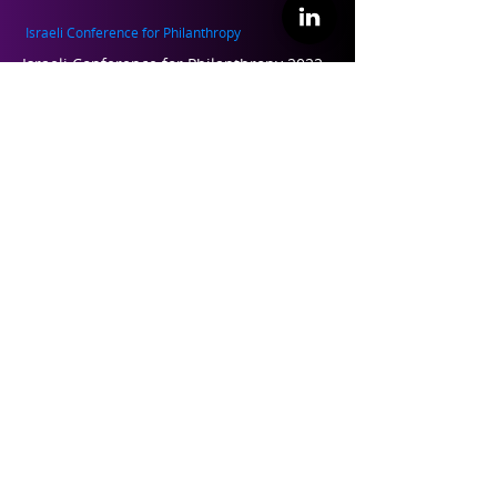
Israeli Conference for Philanthropy
Israeli Conference for Philanthropy 2022
Israeli Conference for Philanthropy 2019
Israeli Conference for Philanthropy 2017
Teaching and Training
Philanthropy 101 – Training for
professional leaders in philanthropy
Perspectives on Philanthropy – Academic
course
About ILP
About Us
Founders and Partners
Our Team
Contact Us
Follow us on Linkedin
Contact our Team