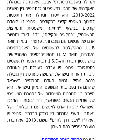
וקהילה באוניברסיטת תל אביב. היא כיהנה כמנהלת 
האקדמית של המכון למשפט ופילנתרופיה בין השנים 
2019-2022. היא ייסדה וניהלה את התוכניות 
לחינוך משפטי קליני בפקולטה. פרופ' זיו לימדה 
קורסים בנושאי "אתיקה משפטית והמקצוע 
המשפטי", "רגולציה וחקיקה", "דיני דיור" ו"זכויות 
אדם של אנשים עם מוגבלות". פרופ' זיו בעלת תואר 
LL.B
. מהפקולטה למשפטים של האוניברסיטה 
העברית, תואר 
LL.M
 מהאוניברסיטה האמריקאית 
בוושינגטון הבירה וה-
J.S.D
. מבית הספר למשפטים 
בסטנפורד. פרופ' זיו עבדה כעורכת דין באגודה 
לזכויות האזרח בישראל, ושימשה כעורכת דין מובילה 
בכמה מתיקי זכויות האדם המרכזיים בישראל 
שהתנהלו בפני בית המשפט העליון בישראל. היא 
הייתה בין החברות המייסדות של "המרכז המשפטי 
של שדולת הנשים בישראל", יו"ר "בזכות - המרכז 
הישראלי לזכויות אדם לאנשים עם מוגבלות", ושל 
"איתך - מעכי: עורכות דין לצדק חברתי". פרופ' זיו 
היא יו"ר "אבני דרך לחיים" ומשנת 2018 היא חברת 
מועצת עיריית רמת השרון.
ראו גם 
פרופיל באתר הפקולטה
.