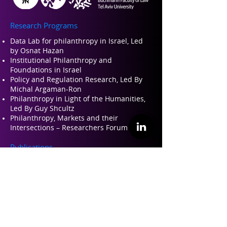
Research Programs
Data Lab for philanthropy in Israel, Led
by Osnat Hazan
Institutional Philanthropy and
Foundations in Israel
Policy and Regulation Research, Led By
Michal Argaman-Ron
Philanthropy in Light of the Humanities,
Led By Guy Shcultz
Philanthropy, Markets and their
Intersections – Researchers Forum
Publications
Read about our Engli
sh Publications Here
Israeli Conference for Philanthropy
Israeli Conference for Philanthropy 2022
Israeli Conference for Philanthropy 2019
Israeli Conference for Philanthropy 2017