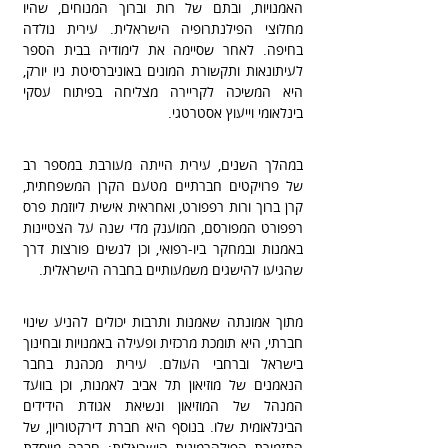
האמנויות, ובתם של רות וברוך המנוחים, שהיו 
מחלוצי הפילנתרופיה הישראלית. עירית נולדה 
בחיפה. לאחר שסיימה את לימודיה בבית הספר 
לעיתונאות ותקשורת המונים באוניברסיטת ניו יורק, 
היא המשיכה לקריירה מצליחה בפיתוח עסקי 
בינלאומי וייעוץ אסטרטגי.
במהלך השנים, עירית הייתה מעורבת במספר רב 
של פרויקטים חברתיים מטעם הקרן המשפחתית, 
קרן ברוך ורות רפפורט, ואחראית אישית ליוזמת פרס 
רפפורט המפורסם, המוענק מדי שנה על הצטיינות 
באמנות ובמחקר ביו-רפואי, וכן לנשים פורצות דרך 
שהגיעו להישגים משמעותיים בחברה הישראלית.
מתוך אמונתה שאמנות ותרבות יכולים להניע שינוי 
חברתי, היא תומכת מרכזית ופעילה באמנויות ובחינוך 
בישראל וברחבי העולם. עירית מכהנת בחבר 
הנאמנים של מוזיאון תל אביב לאמנות, וכן בוועד 
המנהל של המוזיאון ונשיאת אגודת הידידים 
הבינלאומית שלו. בנוסף היא חברת דירקטוריון, של 