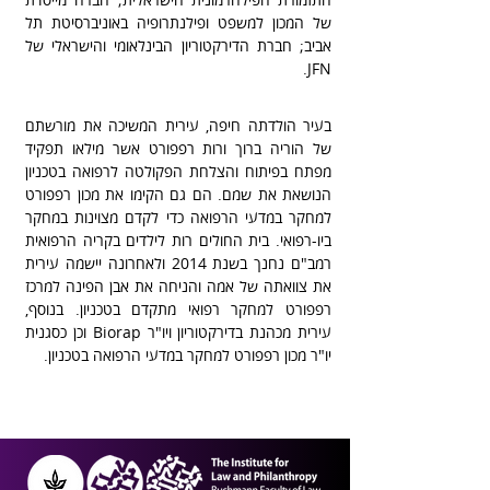
התזמורת הפילהרמונית הישראלית; חברה מייסדת 
של המכון למשפט ופילנתרופיה באוניברסיטת תל 
אביב; חברת הדירקטוריון הבינלאומי והישראלי של 
.
JFN
בעיר הולדתה חיפה, עירית המשיכה את מורשתם 
של הוריה ברוך ורות רפפורט אשר מילאו תפקיד 
מפתח בפיתוח והצלחת הפקולטה לרפואה בטכניון 
הנושאת את שמם. הם גם הקימו את מכון רפפורט 
למחקר במדעי הרפואה כדי לקדם מצוינות במחקר 
ביו-רפואי. בית החולים רות לילדים בקריה הרפואית 
רמב"ם נחנך בשנת 2014 ולאחרונה יישמה עירית 
את צוואתה של אמה והניחה את אבן הפינה למרכז 
רפפורט למחקר רפואי מתקדם בטכניון. בנוסף, 
עירית מכהנת בדירקטוריון ויו"ר Biorap וכן כסגנית 
יו"ר מכון רפפורט למחקר במדעי הרפואה בטכניון.